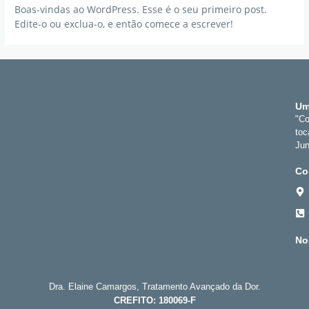
Boas-vindas ao WordPress. Esse é o seu primeiro post.
Edite-o ou exclua-o, e então comece a escrever!
Um
"Co
toc
Jun
Co
No
Dra. Elaine Camargos, Tratamento Avançado da Dor.
CREFITO: 180069-F